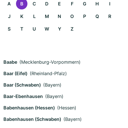
A
B
C
D
E
F
G
H
I
J
K
L
M
N
O
P
Q
R
S
T
U
W
Y
Z
Baabe
(Mecklenburg-Vorpommern)
Baar (Eifel)
(Rheinland-Pfalz)
Baar (Schwaben)
(Bayern)
Baar-Ebenhausen
(Bayern)
Babenhausen (Hessen)
(Hessen)
Babenhausen (Schwaben)
(Bayern)