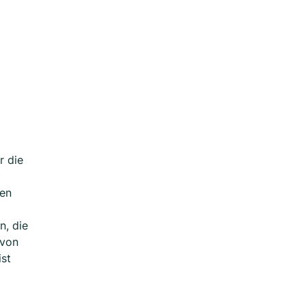
r die
nen
n, die
 von
ist