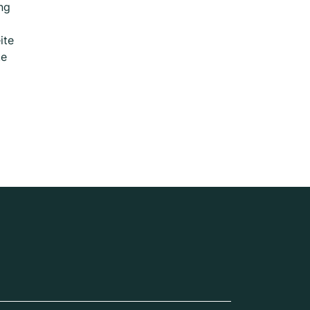
ng
ite
te