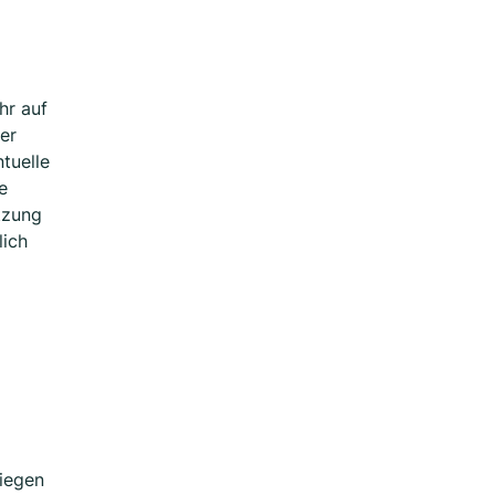
hr auf
der
tuelle
e
tzung
lich
liegen