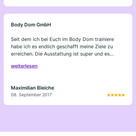
Body Dom GmbH
Seit dem ich bei Euch im Body Dom trainiere
habe ich es endlich geschafft meine Ziele zu
erreichen. Die Ausstattung ist super und es
macht immer wieder Spaß zu euch zum Training
weiterlesen
zu kommen! Kann es jedem weiterempfehlen.
Maximilian Bleiche
08. September 2017