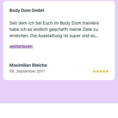
Body Dom GmbH
Seit dem ich bei Euch im Body Dom trainiere
habe ich es endlich geschafft meine Ziele zu
erreichen. Die Ausstattung ist super und es
macht immer wieder Spaß zu euch zum Training
weiterlesen
zu kommen! Kann es jedem weiterempfehlen.
Maximilian Bleiche
08. September 2017