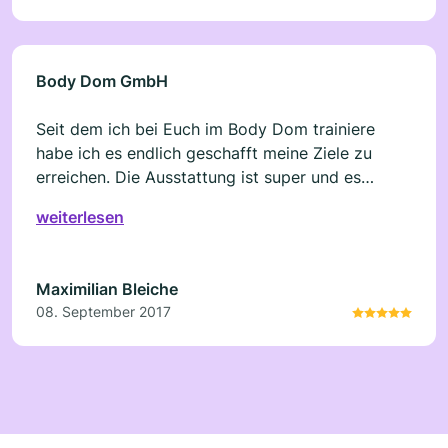
Body Dom GmbH
Seit dem ich bei Euch im Body Dom trainiere
habe ich es endlich geschafft meine Ziele zu
erreichen. Die Ausstattung ist super und es
macht immer wieder Spaß zu euch zum Training
weiterlesen
zu kommen! Kann es jedem weiterempfehlen.
Maximilian Bleiche
08. September 2017