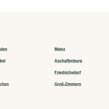
aden
Mainz
bel
Aschaffenburg
n
Friedrichsdorf
rchen
Groß-Zimmern