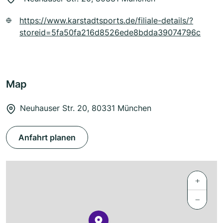
https://www.karstadtsports.de/filiale-details/?
storeid=5fa50fa216d8526ede8bdda39074796c
Map
Neuhauser Str. 20, 80331 München
Anfahrt planen
+
−