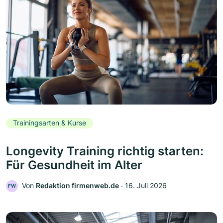
Trainingsarten & Kurse
Longevity Training richtig starten:
Für Gesundheit im Alter
Von
Redaktion firmenweb.de
‧
16. Juli 2026
FW