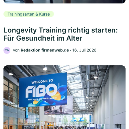
Trainingsarten & Kurse
Longevity Training richtig starten:
Für Gesundheit im Alter
Von
Redaktion firmenweb.de
‧
16. Juli 2026
FW