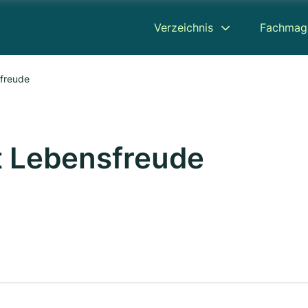
Verzeichnis
Fachmag
sfreude
at Lebensfreude