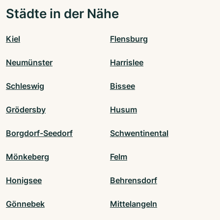
Städte in der Nähe
Kiel
Flensburg
Neumünster
Harrislee
Schleswig
Bissee
Grödersby
Husum
Borgdorf-Seedorf
Schwentinental
Mönkeberg
Felm
Honigsee
Behrensdorf
Gönnebek
Mittelangeln