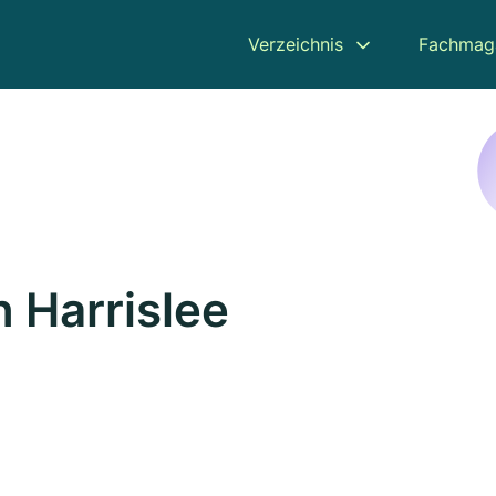
Verzeichnis
Fachmag
n Harrislee