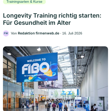
Trainingsarten & Kurse
Longevity Training richtig starten:
Für Gesundheit im Alter
Redaktion firmenweb.de
Von
‧
16. Juli 2026
FW