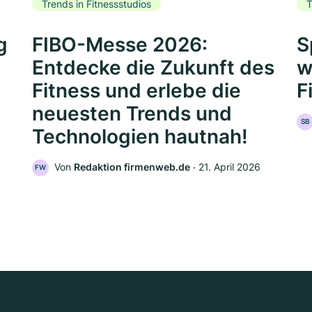
Trends in Fitnessstudios
T
g
FIBO-Messe 2026:
S
Entdecke die Zukunft des
w
Fitness und erlebe die
F
neuesten Trends und
SB
Technologien hautnah!
Von
Redaktion firmenweb.de
‧
21. April 2026
FW