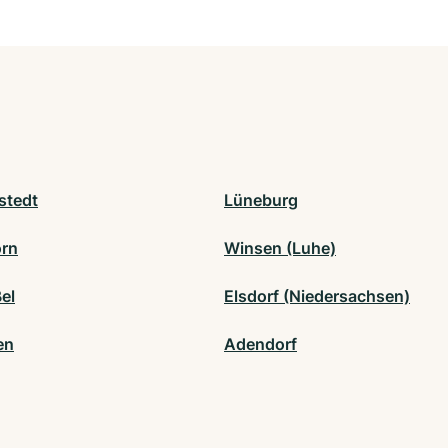
stedt
Lüneburg
rn
Winsen (Luhe)
el
Elsdorf (Niedersachsen)
en
Adendorf