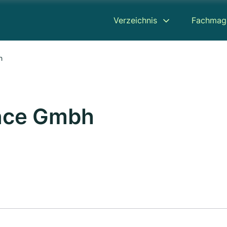
Verzeichnis
Fachmag
h
nce Gmbh