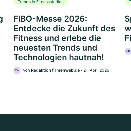
Trends in Fitnessstudios
T
g
FIBO-Messe 2026:
S
Entdecke die Zukunft des
w
Fitness und erlebe die
F
neuesten Trends und
SB
Technologien hautnah!
Von
Redaktion firmenweb.de
‧
21. April 2026
FW