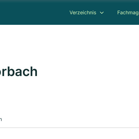
Verzeichnis
Fachmag
orbach
n