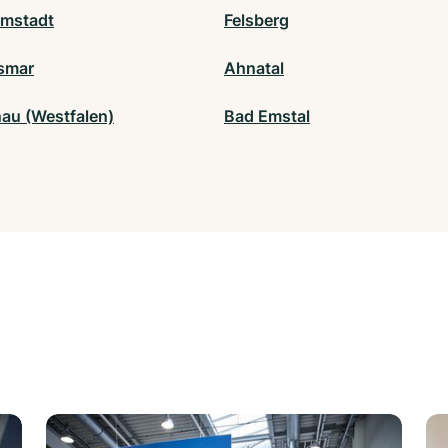
mstadt
Felsberg
smar
Ahnatal
nau (Westfalen)
Bad Emstal