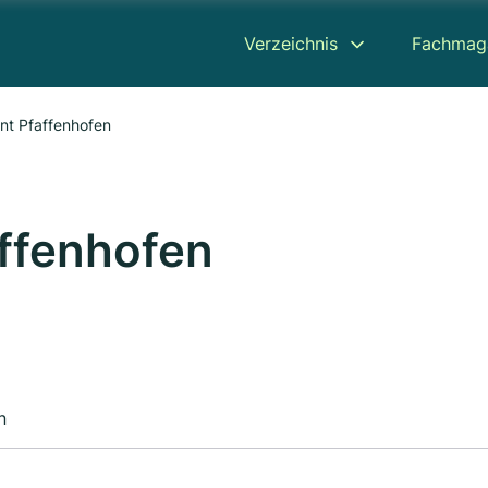
Verzeichnis
Fachmag
int Pfaffenhofen
affenhofen
n