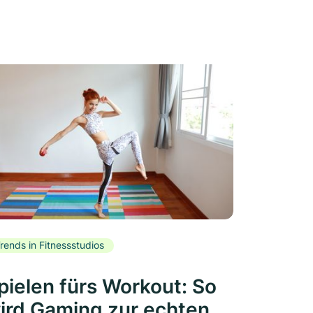
rends in Fitnessstudios
pielen fürs Workout: So
ird Gaming zur echten