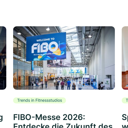
Trends in Fitnessstudios
T
g
FIBO-Messe 2026:
S
Entdecke die Zukunft des
w