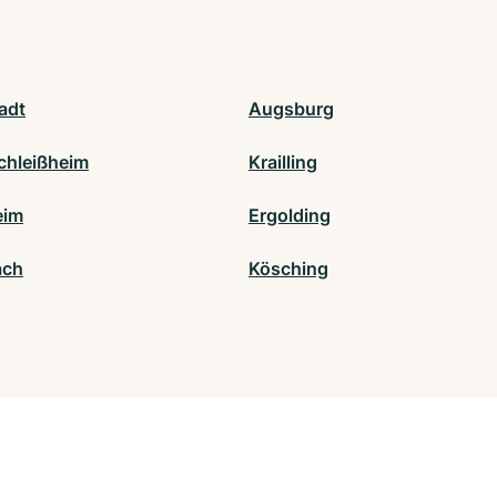
adt
Augsburg
chleißheim
Krailling
eim
Ergolding
ach
Kösching