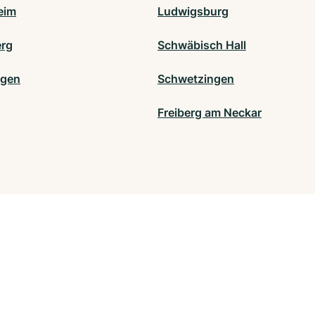
eim
Ludwigsburg
rg
Schwäbisch Hall
ngen
Schwetzingen
Freiberg am Neckar