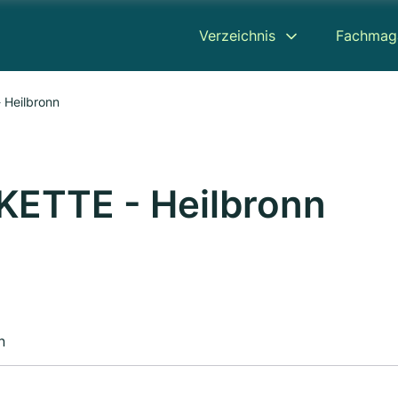
Verzeichnis
Fachmag
Heilbronn
ETTE - Heilbronn
n