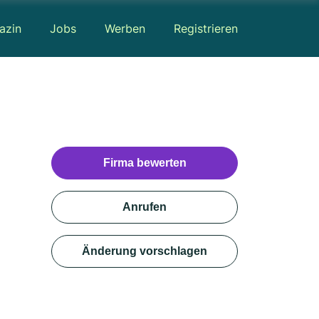
azin
Jobs
Werben
Registrieren
Firma bewerten
Anrufen
Änderung vorschlagen