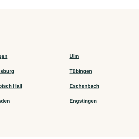
gen
Ulm
gsburg
Tübingen
isch Hall
Eschenbach
nden
Engstingen