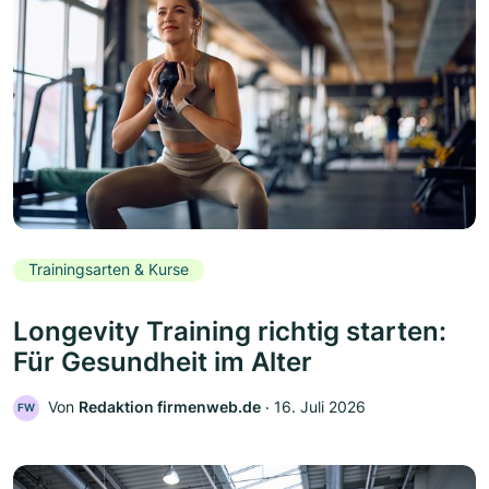
Trainingsarten & Kurse
Longevity Training richtig starten:
Für Gesundheit im Alter
Von
Redaktion firmenweb.de
‧
16. Juli 2026
FW