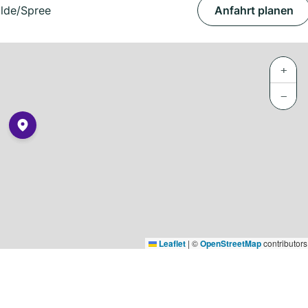
alde/Spree
Anfahrt planen
+
−
Leaflet
|
©
OpenStreetMap
contributors