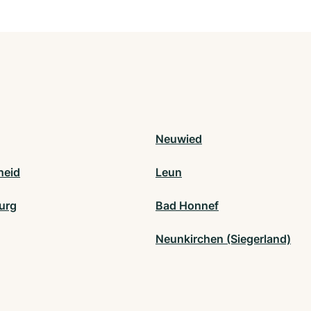
Neuwied
heid
Leun
burg
Bad Honnef
Neunkirchen (Siegerland)