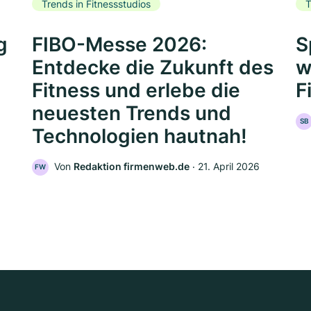
Trends in Fitnessstudios
T
g
FIBO-Messe 2026:
S
Entdecke die Zukunft des
w
Fitness und erlebe die
F
neuesten Trends und
SB
Technologien hautnah!
Von
Redaktion firmenweb.de
‧
21. April 2026
FW