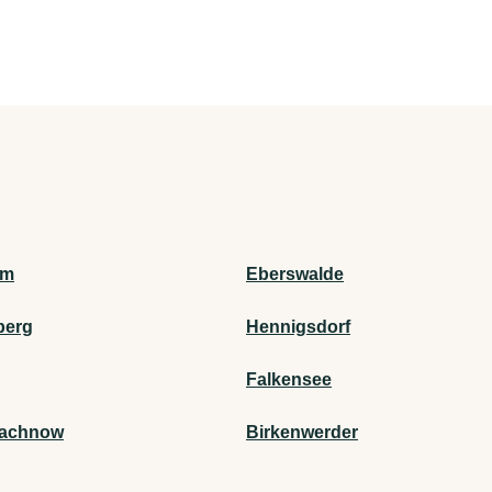
am
Eberswalde
berg
Hennigsdorf
Falkensee
machnow
Birkenwerder