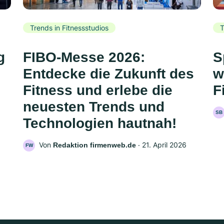
Trends in Fitnessstudios
T
g
FIBO-Messe 2026:
S
Entdecke die Zukunft des
w
Fitness und erlebe die
F
neuesten Trends und
SB
Technologien hautnah!
Von
‧
21. April 2026
Redaktion firmenweb.de
FW