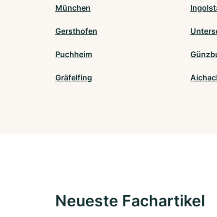
München
Ingolst
Gersthofen
Unters
Puchheim
Günzb
Gräfelfing
Aichac
Neueste Fachartikel