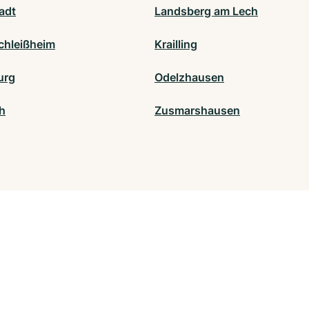
adt
Landsberg am Lech
chleißheim
Krailling
urg
Odelzhausen
h
Zusmarshausen