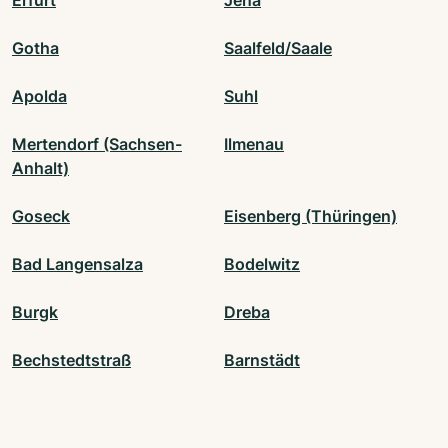
Erfurt
Jena
Gotha
Saalfeld/Saale
Apolda
Suhl
Mertendorf (Sachsen-
Ilmenau
Anhalt)
Goseck
Eisenberg (Thüringen)
Bad Langensalza
Bodelwitz
Burgk
Dreba
Bechstedtstraß
Barnstädt