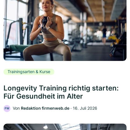
Trainingsarten & Kurse
Longevity Training richtig starten:
Für Gesundheit im Alter
Von
Redaktion firmenweb.de
‧
16. Juli 2026
FW