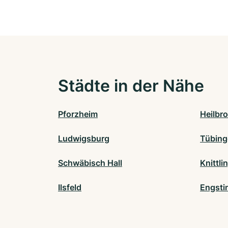
Städte in der Nähe
Pforzheim
Heilbr
Ludwigsburg
Tübing
Schwäbisch Hall
Knittli
Ilsfeld
Engsti