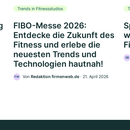
Trends in Fitnessstudios
T
g
FIBO-Messe 2026:
S
Entdecke die Zukunft des
w
Fitness und erlebe die
F
neuesten Trends und
SB
Technologien hautnah!
Von
Redaktion firmenweb.de
‧
21. April 2026
FW