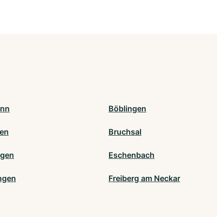
onn
Böblingen
en
Bruchsal
ngen
Eschenbach
ngen
Freiberg am Neckar