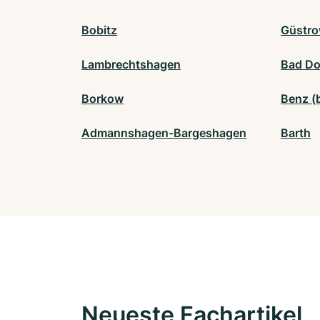
Bobitz
Güstr
Lambrechtshagen
Bad Do
Borkow
Benz (
Admannshagen-Bargeshagen
Barth
Neueste Fachartikel