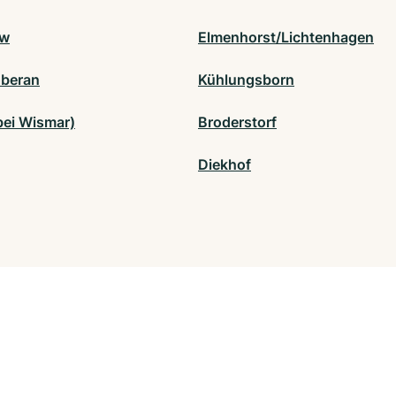
ow
Elmenhorst/Lichtenhagen
beran
Kühlungsborn
bei Wismar)
Broderstorf
Diekhof