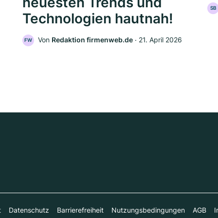
neuesten Trends und
SB
Technologien hautnah!
Von
Redaktion firmenweb.de
‧
21. April 2026
FW
t
Datenschutz
Barrierefreiheit
Nutzungsbedingungen
AGB
I