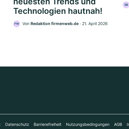
neuesten Trends und
SB
Technologien hautnah!
Von
Redaktion firmenweb.de
‧
21. April 2026
FW
t
Datenschutz
Barrierefreiheit
Nutzungsbedingungen
AGB
I