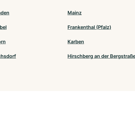
aden
Mainz
bel
Frankenthal (Pfalz)
orn
Karben
chsdorf
Hirschberg an der Bergstraß