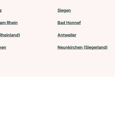
z
Siegen
e am Rhein
Bad Honnef
Rheinland)
Antweiler
chen
Neunkirchen (Siegerland)