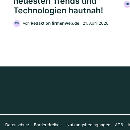
neuesten Trends und
SB
Technologien hautnah!
Von
Redaktion firmenweb.de
‧
21. April 2026
FW
t
Datenschutz
Barrierefreiheit
Nutzungsbedingungen
AGB
I