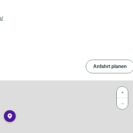
e/
Anfahrt planen
+
−