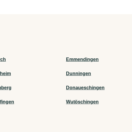
rch
Emmendingen
fheim
Dunningen
mberg
Donaueschingen
fingen
Wutöschingen