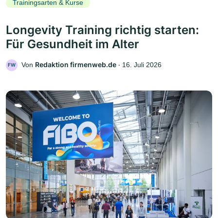
Trainingsarten & Kurse
Longevity Training richtig starten:
Für Gesundheit im Alter
Redaktion firmenweb.de
Von
‧
16. Juli 2026
FW