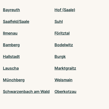
Bayreuth
Hof (Saale)
Saalfeld/Saale
Suhl
Ilmenau
Föritztal
Bamberg
Bodelwitz
Hallstadt
Burgk
Lauscha
Marktgraitz
Münchberg
Weismain
Schwarzenbach am Wald
Oberkotzau