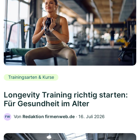
Trainingsarten & Kurse
Longevity Training richtig starten:
Für Gesundheit im Alter
Von
Redaktion firmenweb.de
‧
16. Juli 2026
FW