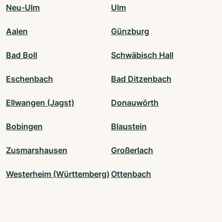
Neu-Ulm
Ulm
Aalen
Günzburg
Bad Boll
Schwäbisch Hall
Eschenbach
Bad Ditzenbach
Ellwangen (Jagst)
Donauwörth
Bobingen
Blaustein
Zusmarshausen
Großerlach
Westerheim (Württemberg)
Ottenbach