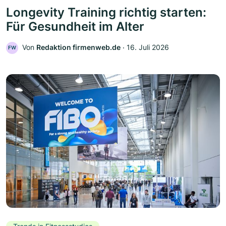
Longevity Training richtig starten:
Für Gesundheit im Alter
Von
Redaktion firmenweb.de
‧
16. Juli 2026
FW