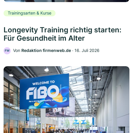
Trainingsarten & Kurse
Longevity Training richtig starten:
Für Gesundheit im Alter
Von
Redaktion firmenweb.de
‧
16. Juli 2026
FW