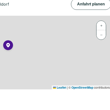
ldorf
Anfahrt planen
+
−
Leaflet
|
©
OpenStreetMap
contributors