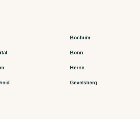
Bochum
tal
Bonn
en
Herne
heid
Gevelsberg