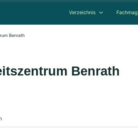
Verzeichnis
Fachmag
trum Benrath
eitszentrum Benrath
n