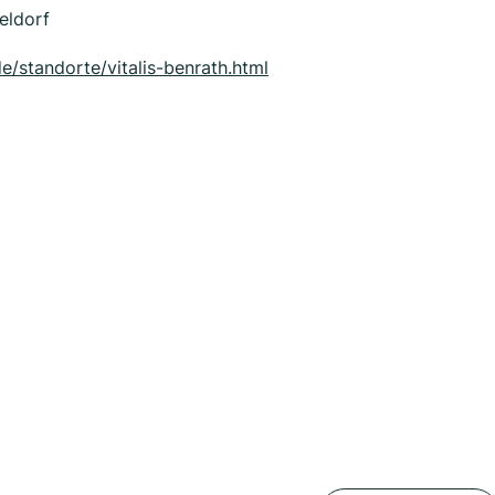
eldorf
e/standorte/vitalis-benrath.html