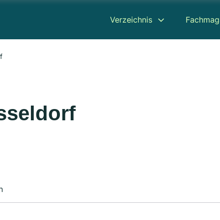
Verzeichnis
Fachmag
f
sseldorf
n