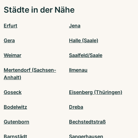
Städte in der Nähe
Erfurt
Jena
Gera
Halle (Saale)
Weimar
Saalfeld/Saale
Mertendorf (Sachsen-
Ilmenau
Anhalt)
Goseck
Eisenberg (Thüringen)
Bodelwitz
Dreba
Gutenborn
Bechstedtstraß
Barnstädt
Sangerhausen