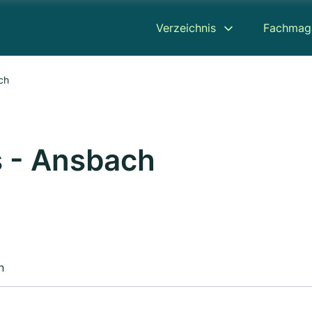
Verzeichnis
Fachmag
ch
s - Ansbach
n