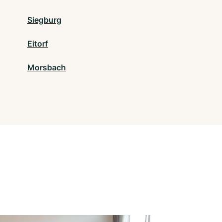
Siegburg
Eitorf
Morsbach