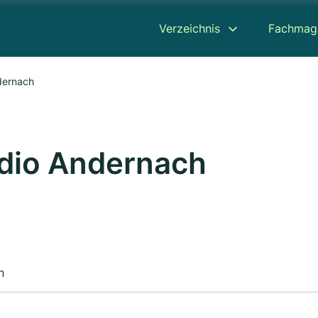
Verzeichnis
Fachmag
ndernach
udio Andernach
n