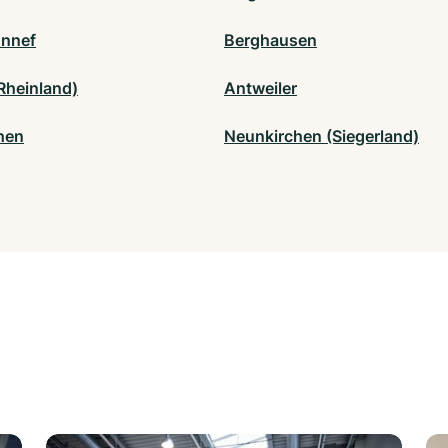
nnef
Berghausen
Rheinland)
Antweiler
chen
Neunkirchen (Siegerland)